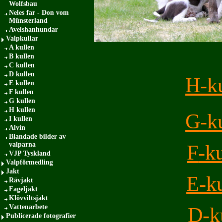
Wolfsbau
Neles far - Don vom
Münsterland
Avelshanhundar
Valpkullar
A kullen
B kullen
C kullen
D kullen
H-k
E kullen
F kullen
G kullen
H kullen
G
-k
I kullen
Alvin
Blandade bilder av
valparna
F
-k
VJP Tyskland
Valpförmedling
Jakt
E-k
Rävjakt
Fageljakt
Klövviltsjakt
Vattenarbete
D-k
Publicerade fotografier