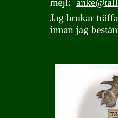
mejl:
anke@tal
Jag brukar träff
innan jag bestä