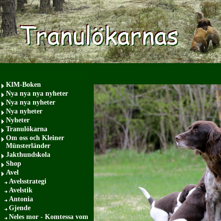
KlM-Boken
Nya nya nya nyheter
Nya nya nyheter
Nya nyheter
Nyheter
Tranulökarna
Om oss och Kleiner
Münsterländer
Jakthundskola
Shop
Avel
Avelsstrategi
Avelstik
Antonia
Gjende
Neles mor - Komtessa vom