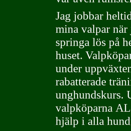
Jag jobbar heltid
mina valpar när 
springa lös på h
huset. Valpköpa
under uppväxten 
rabatterade trän
unghundskurs. U
valpköparna AL
hjälp i alla hund