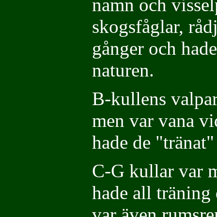
namn och visselp
skogsfåglar, rådj
gånger och hade
naturen.
B-kullens valpar
men var vana vid
hade de "tränat"
C-G kullar var m
hade all träning
var även rumsre